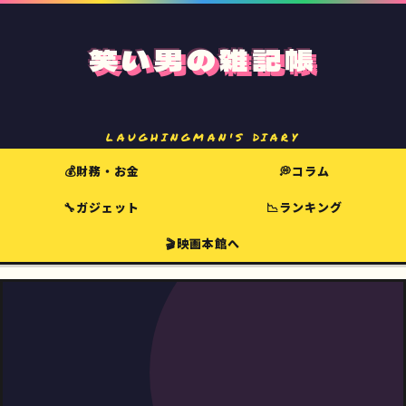
笑い男の雑記帳
LAUGHINGMAN'S DIARY
💰財務・お金
💭コラム
🔧ガジェット
📉ランキング
🎬映画本館へ