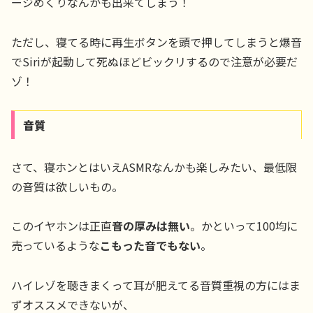
ージめくりなんかも出来てしまう！
ただし、寝てる時に再生ボタンを頭で押してしまうと爆音
でSiriが起動して死ぬほどビックリするので注意が必要だ
ゾ！
音質
さて、寝ホンとはいえASMRなんかも楽しみたい、最低限
の音質は欲しいもの。
このイヤホンは正直
音の厚みは無い
。かといって100均に
売っているような
こもった音でもない
。
ハイレゾを聴きまくって耳が肥えてる音質重視の方にはま
ずオススメできないが、