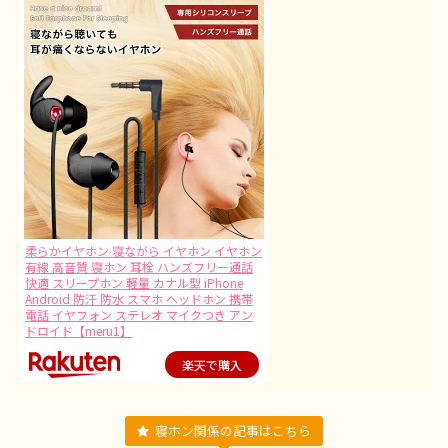
柔らかイヤホン 寝ながら イヤホン イヤホン
有線 高音質 寝ホン 耳栓 ハンズフリー通話
快適 スリープホン 軽量 カナル型 iPhone
Android 防汗 防水 スマホ ヘッドホン 携帯
電話 イヤフォン ステレオ マイクつき アン
ドロイド【meru1】
楽天で購入
寝ホン関係の記事はこちら