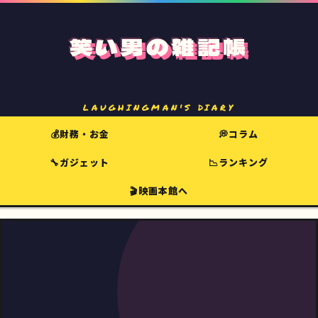
笑い男の雑記帳
LAUGHINGMAN'S DIARY
💰財務・お金
💭コラム
🔧ガジェット
📉ランキング
🎬映画本館へ