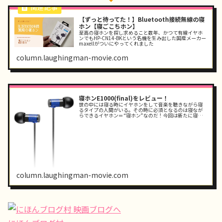
【ずっと待ってた！】Bluetooth接続無線の寝
ホン【寝ごこちホン】
至高の寝ホンを探し求めること数年、かつて有線イヤホ
ンでもHP-CN14-BKという名機を生み出した国産メーカー
maxellがついにやってくれました
column.laughingman-movie.com
寝ホンE1000(final)をレビュー！
世の中には寝る時にイヤホンをして音楽を聴きながら寝
るタイプの人間がいる。その時に必須となるのは寝なが
らできるイヤホン＝“寝ホン”なのだ！今回は新たに寝ホ
ンを購入したのでレビューしていきたい。
column.laughingman-movie.com