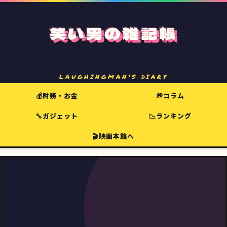
笑い男の雑記帳
LAUGHINGMAN'S DIARY
💰財務・お金
💭コラム
🔧ガジェット
📉ランキング
🎬映画本館へ