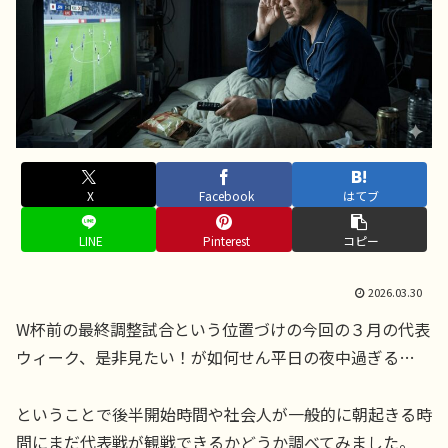
X
Facebook
はてブ
LINE
Pinterest
コピー
2026.03.30
W杯前の最終調整試合という位置づけの今回の３月の代表
ウィーク、是非見たい！が如何せん平日の夜中過ぎる…
ということで後半開始時間や社会人が一般的に朝起きる時
間にまだ代表戦が観戦できるかどうか調べてみました。