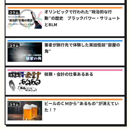
オリンピックで行われた”政治的な行
コラム
動”の歴史 ブラックパワー・サリュート
とBLM
筆者が旅行先で体験した実話怪談”部屋の
コラム
角”
税務・会計の仕事あるある
コラム
ビールのＣＭから”あるもの”が消えてい
コラム
た！？