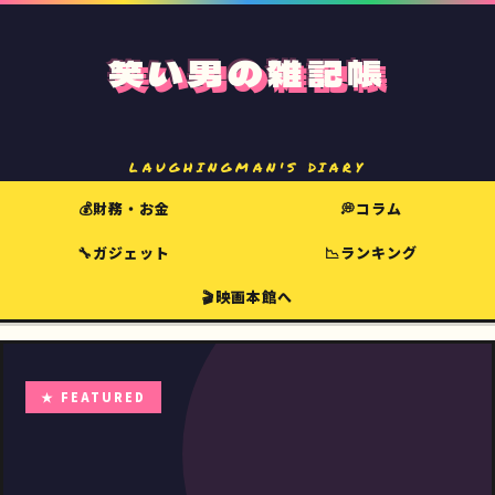
笑い男の雑記帳
LAUGHINGMAN'S DIARY
💰財務・お金
💭コラム
🔧ガジェット
📉ランキング
🎬映画本館へ
★ FEATURED