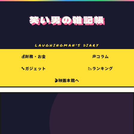
笑い男の雑記帳
LAUGHINGMAN'S DIARY
💰財務・お金
💭コラム
🔧ガジェット
📉ランキング
🎬映画本館へ