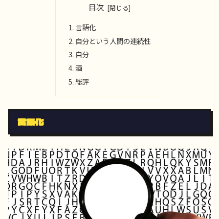
目次
言語化
自分という人間の連続性
自分
酒
総評
言語化