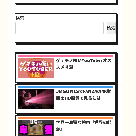
検索
検索
ゲテモノ喰いYouTuberオス
スメ４選
JMGO N1SでFANZAの4K動
画をHD画質で見るには
世界一卑猥な絵画『世界の起
源』