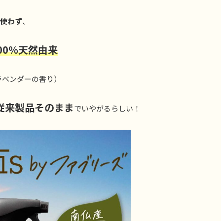
使わず
、
00％天然由来
ラベンダーの香り）
従来製品そのまま
でいやがるらしい！