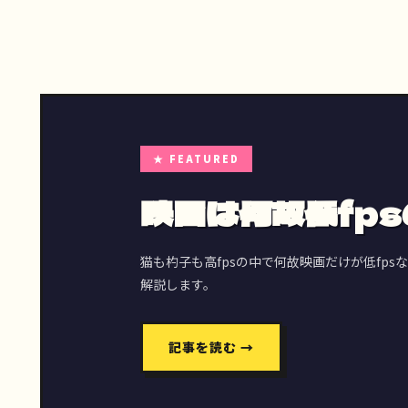
★ FEATURED
映画は何故低fp
猫も杓子も高fpsの中で何故映画だけが低fp
解説します。
記事を読む →