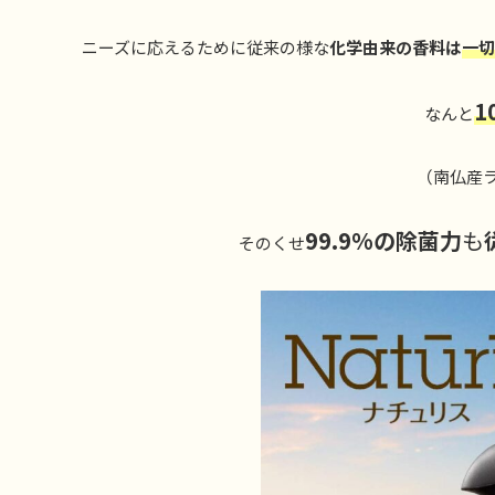
ニーズに応えるために従来の様な
化学由来の香料は
一切
1
なんと
（南仏産
99.9%の除菌力
も
そのくせ