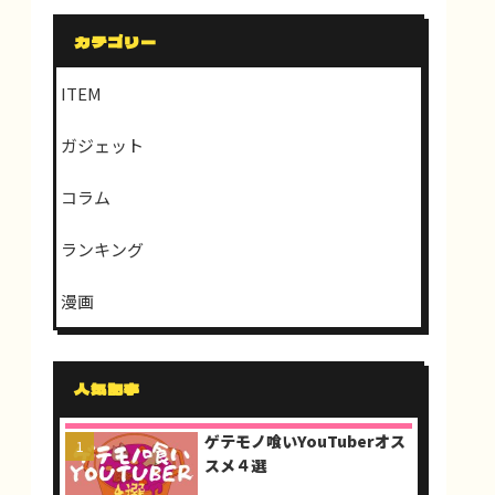
カテゴリー
ITEM
ガジェット
コラム
ランキング
漫画
人気記事
ゲテモノ喰いYouTuberオス
スメ４選