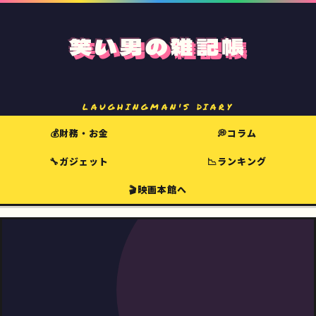
笑い男の雑記帳
LAUGHINGMAN'S DIARY
💰財務・お金
💭コラム
🔧ガジェット
📉ランキング
🎬映画本館へ