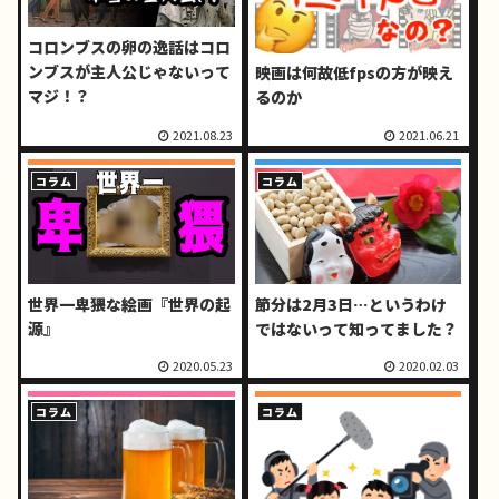
コロンブスの卵の逸話はコロ
ンブスが主人公じゃないって
映画は何故低fpsの方が映え
マジ！？
るのか
2021.08.23
2021.06.21
コラム
コラム
世界一卑猥な絵画『世界の起
節分は2月3日…というわけ
源』
ではないって知ってました？
2020.05.23
2020.02.03
コラム
コラム