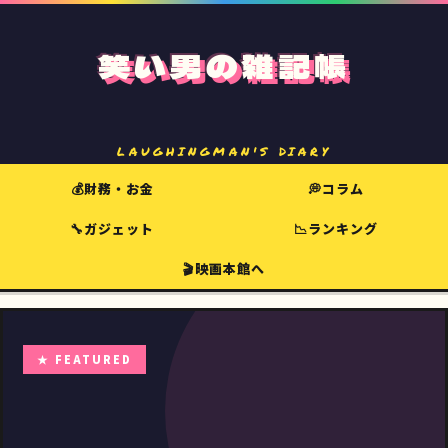
笑い男の雑記帳
LAUGHINGMAN'S DIARY
💰財務・お金
💭コラム
🔧ガジェット
📉ランキング
🎬映画本館へ
★ FEATURED