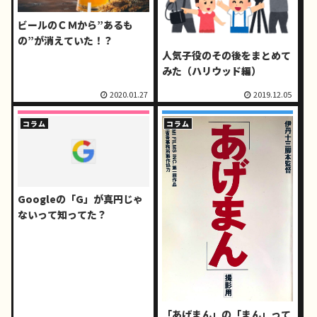
ビールのＣＭから”あるも
の”が消えていた！？
人気子役のその後をまとめて
みた（ハリウッド編）
2020.01.27
2019.12.05
コラム
コラム
Googleの「G」が真円じゃ
ないって知ってた？
「あげまん」の「まん」って