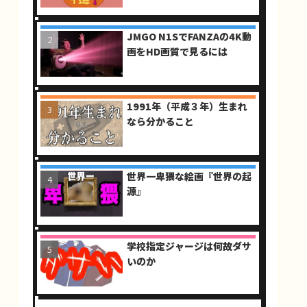
JMGO N1SでFANZAの4K動
画をHD画質で見るには
1991年（平成３年）生まれ
なら分かること
世界一卑猥な絵画『世界の起
源』
学校指定ジャージは何故ダサ
いのか