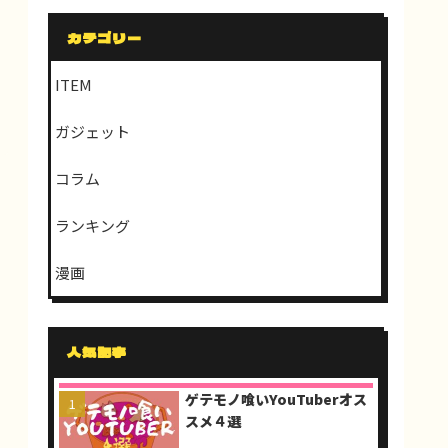
カテゴリー
ITEM
ガジェット
コラム
ランキング
漫画
人気記事
ゲテモノ喰いYouTuberオス
スメ４選