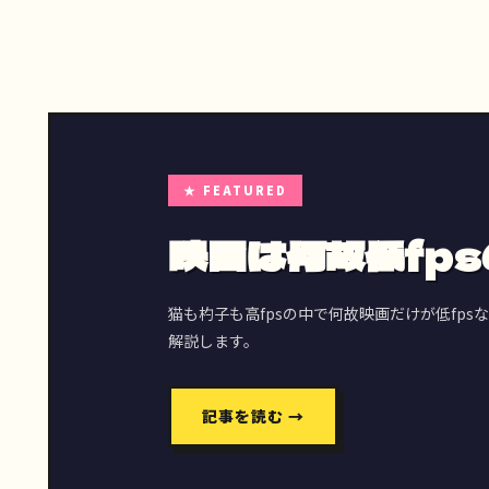
★ FEATURED
映画は何故低fp
猫も杓子も高fpsの中で何故映画だけが低fp
解説します。
記事を読む →